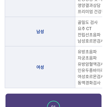
영양결과상담
프리미엄 건강진
골밀도 검사
요추 CT
남성
전립선초음파
남성호르몬검사
유방초음파
자궁초음파
유방암혈액검사(CA
여성
인유두종바이러
여성호르몬검사
동맥경화검사