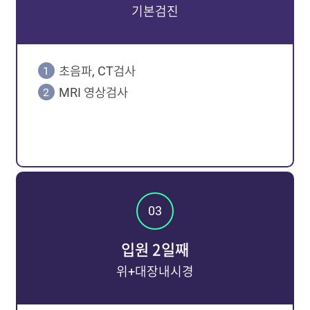
기본검진
초음파, CT검사
MRI 영상검사
입원 2일째
위+대장내시경