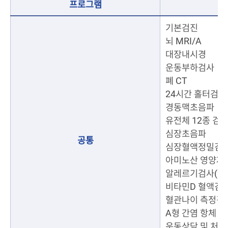
프로그램
기본검진
뇌 MRI/A
대장내시경
운동부하검사
폐 CT
24시간 홀터검사
경동맥초음파
유전체 12종 검
심장초음파
공통
심장혈액정밀검
아미노산 영양제
알레르기검사(흡인
비타민D 혈액검
혈관나이 측정검
A형 간염 항체 
운동상담 및 처방