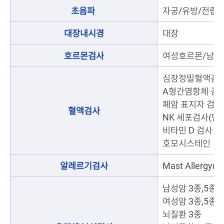
초음파
자궁/유방/전립
대장내시경
대장
호르몬검사
여성호르몬/남성
심장정밀혈액검
A형간염항체 검
폐암 표지자 검사
혈액검사
NK 세포검사(면
비타민 D 검사
호모시스테인
알레르기검사
Mast Allergy
남성암 3종,5종
여성암 3종,5종
뇌질환 3종