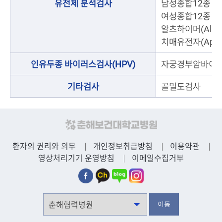
유전체 분석검사
남성종합12종
여성종합12종
알츠하이머(AlzO
치매유전자(Apo 
인유두종 바이러스검사(HPV)
자궁경부암바이
기타검사
골밀도검사
환자의 권리와 의무
개인정보취급방침
이용약관
영상처리기기 운영방침
이메일수집거부