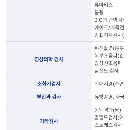
류마티스
통풍
B·C형 간염검사
에이즈/매독검사
암표지자검사(간암,
X-선촬영(흉부, 
복부초음파(간, 담낭
영상의학 검사
갑상선초음파
심전도 검사
소화기검사
위내시경(수면비 
부인과 검사
유방촬영, 자궁경
동맥경화(남)
골밀도검사(여)
기타검사
스트레스검사