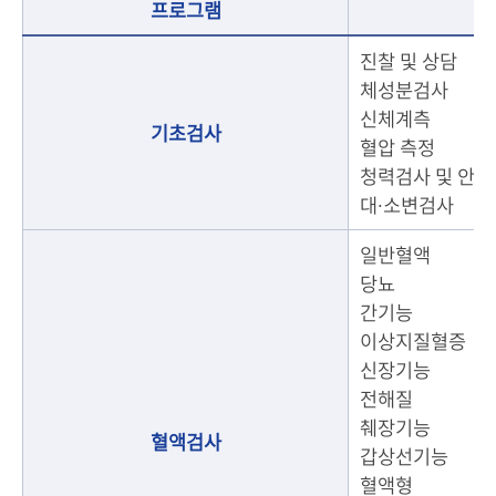
프로그램
진찰 및 상담
체성분검사
신체계측
기초검사
혈압 측정
청력검사 및 안과검
대·소변검사
일반혈액
당뇨
간기능
이상지질혈증
신장기능
전해질
췌장기능
혈액검사
갑상선기능
혈액형