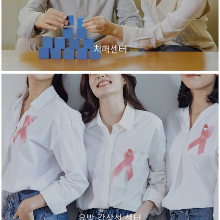
치매센터
유방·갑상선 센터