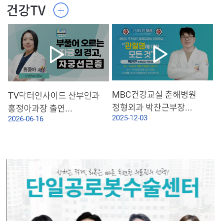
건강TV
MBC건강교실 춘해병원
TV닥터인사이드 산부인과
정형외과 박찬근부장...
홍정아과장 출연...
2025-12-03
2026-06-16