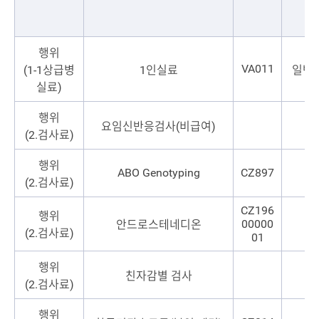
행위
VA011
(1-1상급병
1인실료
일반
실료)
행위
요임신반응검사(비급여)
(2.검사료)
행위
ABO Genotyping
CZ897
(2.검사료)
CZ196
행위
00000
안드로스테네디온
(2.검사료)
01
행위
친자감별 검사
(2.검사료)
행위