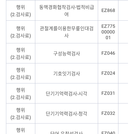
행위
동맥경화협착검사-법적비급
EZ868
(2.검사료)
여
EZ775
행위
관절계를이용한무릎인대검
00000
(2.검사료)
사
01
행위
FZ046
구성능력검사
(2.검사료)
행위
FZ024
기호잇기검사
(2.검사료)
행위
FZ031
단기기억력검사-시각
(2.검사료)
행위
FZ032
단기기억력검사-청각
(2.검사료)
행위
FZ040
단어 유창성검사