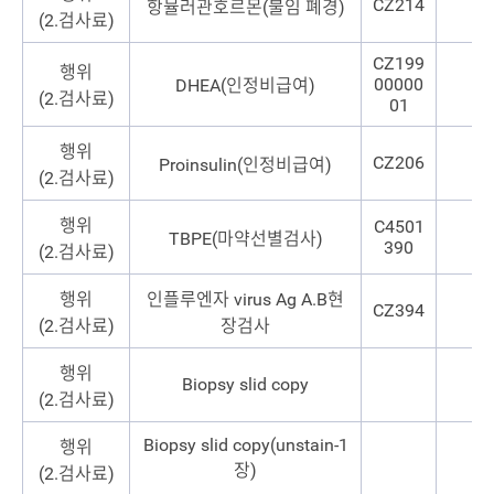
CZ214
항뮬러관호르몬(불임 폐경)
(2.검사료)
CZ199
행위
00000
DHEA(인정비급여)
(2.검사료)
01
행위
CZ206
Proinsulin(인정비급여)
(2.검사료)
행위
C4501
TBPE(마약선별검사)
390
(2.검사료)
행위
인플루엔자 virus Ag A.B현
CZ394
(2.검사료)
장검사
행위
Biopsy slid copy
(2.검사료)
Biopsy slid copy(unstain-1
행위
장)
(2.검사료)