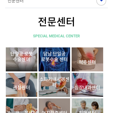
전문센터
SPECIAL MEDICAL CENTER
단일공 로봇
담낭 단일공
수술센터
로봇수술 센터
척추센터
소화기내시경센
터
관절센터
심장내과센터
귀 · 코 · 목센터
어지럼증센터
치매센터