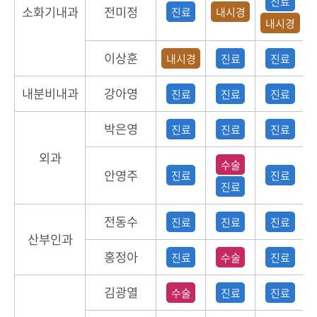
진료
소화기내과
전미정
진료
내시경
내시경
이상훈
내시경
진료
진료
내분비내과
강아영
진료
진료
진료
박은영
진료
진료
진료
외과
수술
안영주
진료
진료
진료
전동수
진료
진료
진료
산부인과
홍정아
진료
수술
진료
김광열
수술
진료
진료