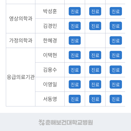
박성훈
진료
진료
진료
영상의학과
김경민
진료
진료
진료
가정의학과
한혜경
진료
진료
이택현
진료
진료
진료
김용수
진료
진료
진료
응급의료기관
이영일
진료
진료
진료
서동영
진료
진료
진료