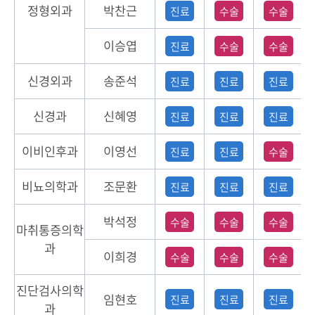
정형외과
박찬근
진료
수술
수술
이승엽
진료
수술
수술
신경외과
송준석
진료
진료
진료
신경과
신혜영
진료
진료
진료
이비인후과
이영선
진료
진료
수술
비뇨의학과
조문환
진료
진료
진료
박석정
수술
수술
수술
마취통증의학
과
이희경
수술
수술
수술
진단검사의학
임현호
진료
진료
진료
과