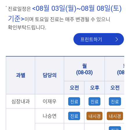
<08월 03일(월)~08월 08일(토)
진료일정은
기준>
이며 토요일 진료는 매주 변경될 수 있으니
확인부탁드립니다.
프린트하기
월
화
(08-03)
(08-0
과별
담당의
오전
오후
오전
심장내과
이재우
진료
진료
진료
나승연
진료
내시경
내시경